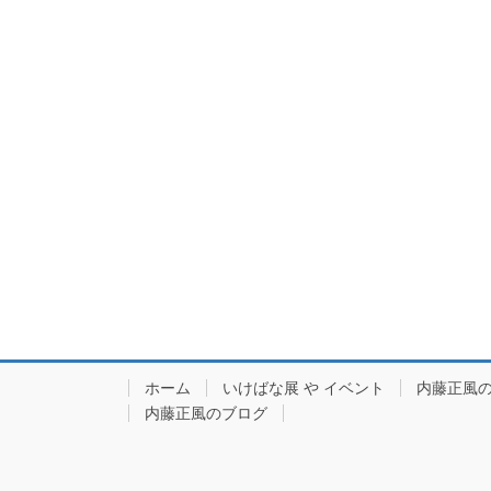
ホーム
いけばな展 や イベント
内藤正風
内藤正風のブログ