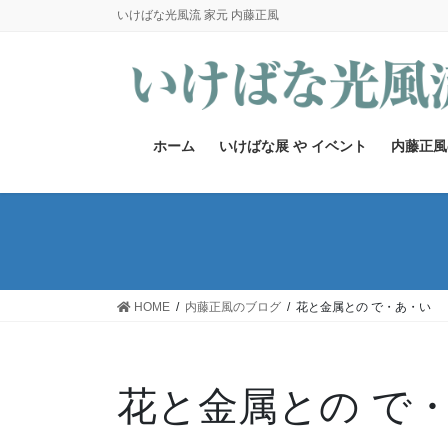
コ
ナ
いけばな光風流 家元 内藤正風
ン
ビ
テ
ゲ
ン
ー
ツ
シ
へ
ョ
ホーム
いけばな展 や イベント
内藤正風
ス
ン
キ
に
ッ
移
プ
動
HOME
内藤正風のブログ
花と金属との で・あ・い
花と金属との で