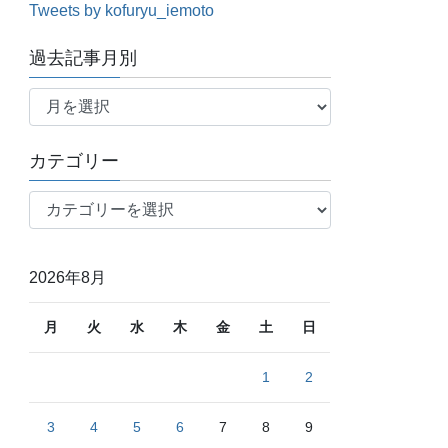
Tweets by kofuryu_iemoto
過去記事月別
過
去
記
カテゴリー
事
月
カ
別
テ
ゴ
リ
2026年8月
ー
月
火
水
木
金
土
日
1
2
3
4
5
6
7
8
9