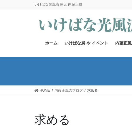
コ
ナ
いけばな光風流 家元 内藤正風
ン
ビ
テ
ゲ
ン
ー
ツ
シ
へ
ョ
ホーム
いけばな展 や イベント
内藤正風
ス
ン
キ
に
ッ
移
プ
動
HOME
内藤正風のブログ
求める
求める