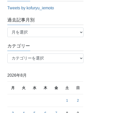
Tweets by kofuryu_iemoto
過去記事月別
過
去
記
カテゴリー
事
月
カ
別
テ
ゴ
リ
2026年8月
ー
月
火
水
木
金
土
日
1
2