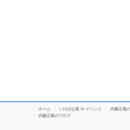
ホーム
いけばな展 や イベント
内藤正風
内藤正風のブログ