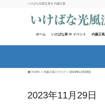
コ
ナ
いけばな光風流 家元 内藤正風
ン
ビ
テ
ゲ
ン
ー
ツ
シ
へ
ョ
ホーム
いけばな展 や イベント
内藤正風
ス
ン
キ
に
ッ
移
プ
動
HOME
内藤正風のブログ
2023年11月29日
2023年11月29日