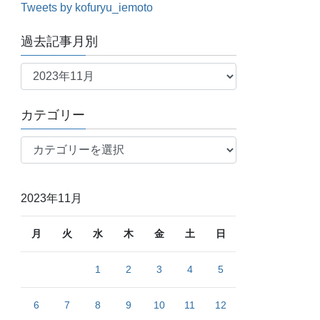
Tweets by kofuryu_iemoto
過去記事月別
過
去
記
カテゴリー
事
月
カ
別
テ
ゴ
リ
2023年11月
ー
月
火
水
木
金
土
日
1
2
3
4
5
6
7
8
9
10
11
12