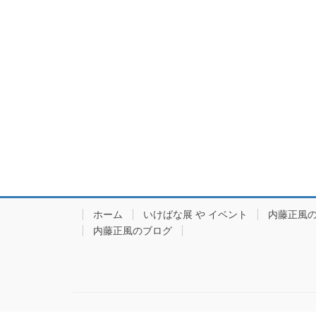
ホーム
いけばな展 や イベント
内藤正風
内藤正風のブログ