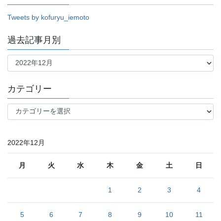
Tweets by kofuryu_iemoto
過去記事月別
過
去
記
事
カテゴリー
月
別
カ
テ
ゴ
リ
2022年12月
ー
月
火
水
木
金
土
日
1
2
3
4
5
6
7
8
9
10
11