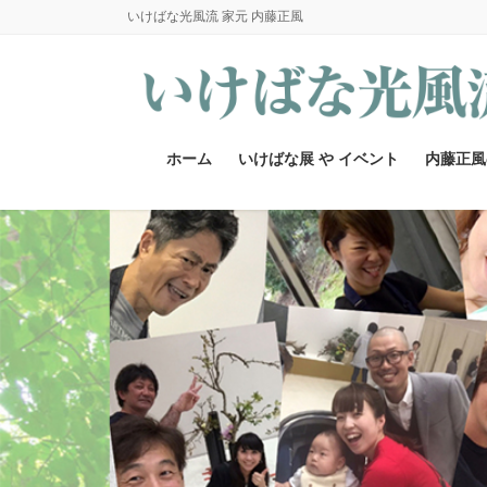
コ
ナ
いけばな光風流 家元 内藤正風
ン
ビ
テ
ゲ
ン
ー
ツ
シ
へ
ョ
ホーム
いけばな展 や イベント
内藤正風
ス
ン
キ
に
ッ
移
プ
動