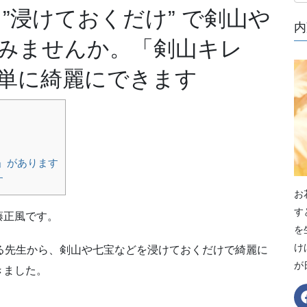
”浸けておくだけ” で剣山や
内
みませんか。「剣山キレ
単に綺麗にできます
」があります
す
お
す
藤正風です。
を
け
る先生から、剣山や七宝などを浸けておくだけで綺麗に
が
きました。