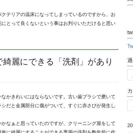
バクテリアの温床になってしまっているのですから、お
花にとって良くないという事はお判りいただけると思い
tw
Tw
で綺麗にできる「洗剤」があり
過
過
去
記
カ
事
かなかきれいにはならないです。古い歯ブラシで磨いて
月
カ
別
ラシだと金属部分に傷がついて、すぐに赤さびが発生し
テ
ゴ
いかなぁと思っていたのですが、クリーニング屋をして
リ
2
ー
簡単に綺麗にすることができる専用の洗剤を数年前に作