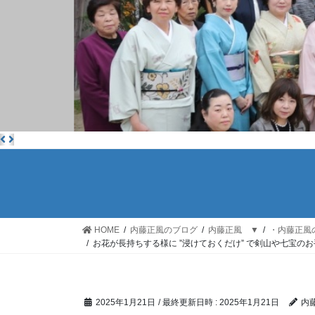
HOME
内藤正風のブログ
内藤正風 ▼
・内藤正風
お花が長持ちする様に ”浸けておくだけ” で剣山や七宝
2025年1月21日
/ 最終更新日時 :
2025年1月21日
内藤