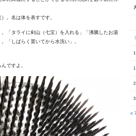
笑）。名は体を表すです。
」。「タライに剣山（七宝）を入れる」「沸騰したお湯
」。「しばらく置いてから水洗い」。
1
るんですよ。
1
2
3
« 