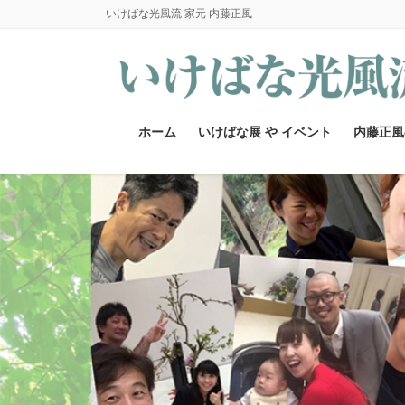
コ
ナ
いけばな光風流 家元 内藤正風
ン
ビ
テ
ゲ
ン
ー
ツ
シ
へ
ョ
ホーム
いけばな展 や イベント
内藤正風
ス
ン
キ
に
ッ
移
プ
動