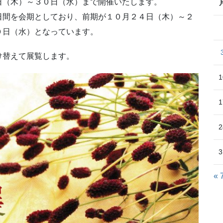
日（木）～３０日（水）まで開催いたします。
日間を会期としており、前期が１０月２４日（木）～２
０日（水）となっています。
け替えて展覧します。
1
1
2
3
« 