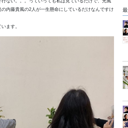
を行ない。。。っていっても私は見ているだけで、光風
息の内藤貴風の2人が一生懸命にしているだけなんですけ
最
ています。