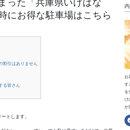
まった「兵庫県いけばな
内
時にお得な駐車場はこちら
の割引はありません
お
す
する皆さん
を
け
が
タートします。