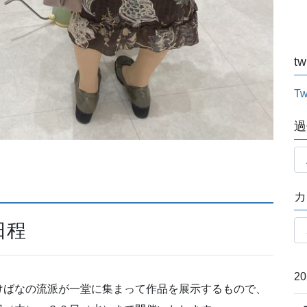
tw
Tw
過
過
去
記
カ
事
月
カ
日程
別
テ
ゴ
リ
2
けばなの流派が一堂に集まって作品を展示するもので、
ー