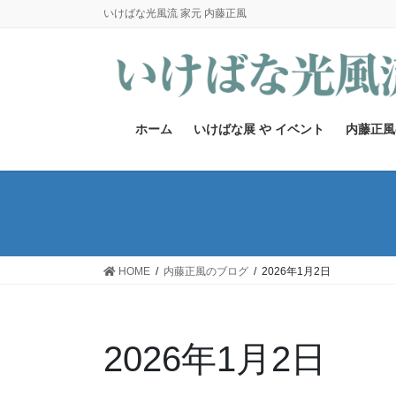
コ
ナ
いけばな光風流 家元 内藤正風
ン
ビ
テ
ゲ
ン
ー
ツ
シ
へ
ョ
ホーム
いけばな展 や イベント
内藤正風
ス
ン
キ
に
ッ
移
プ
動
HOME
内藤正風のブログ
2026年1月2日
2026年1月2日