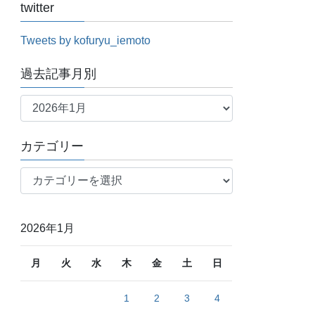
twitter
Tweets by kofuryu_iemoto
過去記事月別
過
去
記
カテゴリー
事
月
カ
別
テ
ゴ
リ
2026年1月
ー
月
火
水
木
金
土
日
1
2
3
4