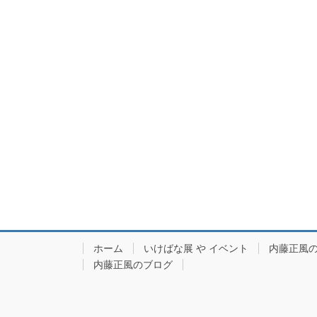
ホーム
いけばな展 や イベント
内藤正風
内藤正風のブログ