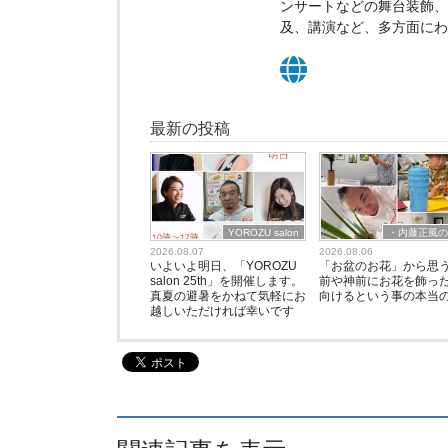
ンサートなどの舞台装飾、
及、講演など、多方面にわ
最新の投稿
YOROZU salon
・内藤正風
2026.08.07
2026.08.06
いよいよ明日、「YOROZU
「お盆のお花」から思
salon 25th」を開催します。
前や神前にお花を飾っ
真夏の避暑をかねて気軽にお
向けるという事の本当
越しいただければ幸いです