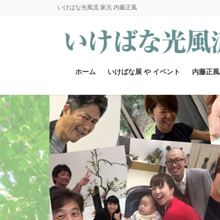
コ
ナ
いけばな光風流 家元 内藤正風
ン
ビ
テ
ゲ
ン
ー
ツ
シ
へ
ョ
ホーム
いけばな展 や イベント
内藤正風
ス
ン
キ
に
ッ
移
プ
動