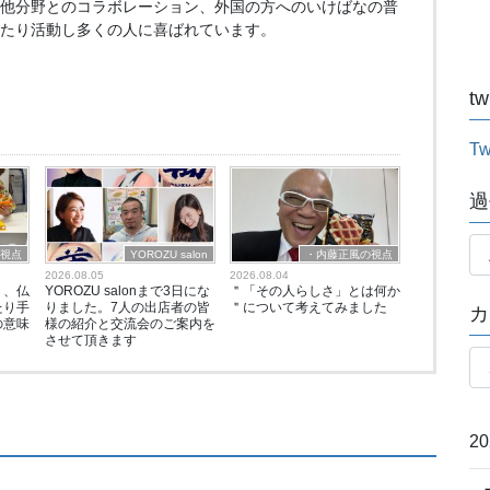
他分野とのコラボレーション、外国の方へのいけばなの普
たり活動し多くの人に喜ばれています。
tw
Tw
過
過
の視点
YOROZU salon
・内藤正風の視点
去
2026.08.05
2026.08.04
記
う、仏
YOROZU salonまで3日にな
＂「その人らしさ」とは何か
たり手
りました。7人の出店者の皆
＂について考えてみました
カ
事
の意味
様の紹介と交流会のご案内を
月
させて頂きます
カ
別
テ
ゴ
リ
2
ー