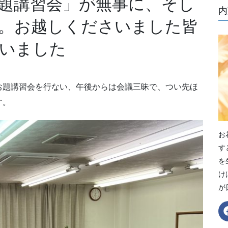
題講習会」が無事に、そし
内
。お越しくださいました皆
いました
お題講習会を行ない、午後からは会議三昧で、つい先ほ
す。
お
す
を
け
が