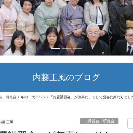
内藤正風のブログ
会、研究会
冬の一大イベント「お題講習会」が無事に、そして盛会に終わりまし
・講習会、研究会
内藤 正風