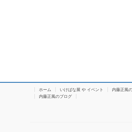
ホーム
いけばな展 や イベント
内藤正風
内藤正風のブログ