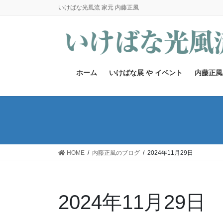
コ
ナ
いけばな光風流 家元 内藤正風
ン
ビ
テ
ゲ
ン
ー
ツ
シ
へ
ョ
ホーム
いけばな展 や イベント
内藤正風
ス
ン
キ
に
ッ
移
プ
動
HOME
内藤正風のブログ
2024年11月29日
2024年11月29日