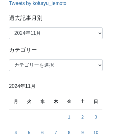
Tweets by kofuryu_iemoto
過去記事月別
過
去
記
カテゴリー
事
月
カ
別
テ
ゴ
リ
2024年11月
ー
月
火
水
木
金
土
日
1
2
3
4
5
6
7
8
9
10