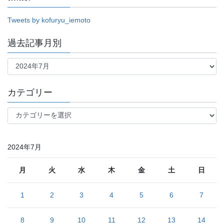
Tweets by kofuryu_iemoto
過去記事月別
過
去
記
事
カテゴリー
月
別
カ
テ
ゴ
リ
2024年7月
ー
月
火
水
木
金
土
日
1
2
3
4
5
6
7
8
9
10
11
12
13
14