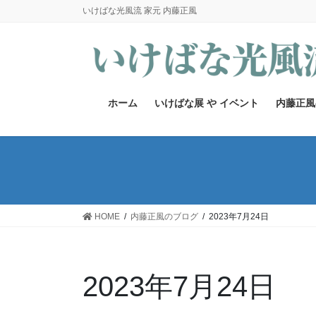
コ
ナ
いけばな光風流 家元 内藤正風
ン
ビ
テ
ゲ
ン
ー
ツ
シ
へ
ョ
ホーム
いけばな展 や イベント
内藤正風
ス
ン
キ
に
ッ
移
プ
動
HOME
内藤正風のブログ
2023年7月24日
2023年7月24日