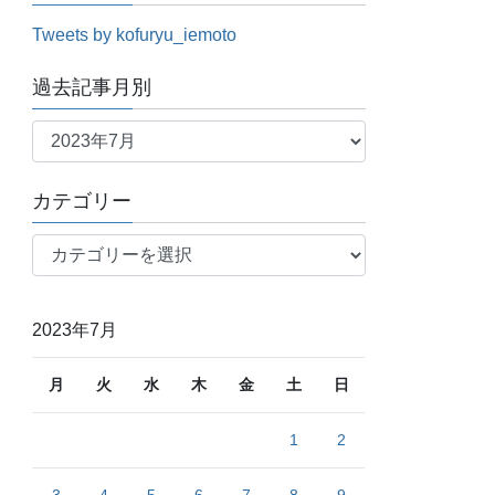
Tweets by kofuryu_iemoto
過去記事月別
過
去
記
カテゴリー
事
月
カ
別
テ
ゴ
リ
2023年7月
ー
月
火
水
木
金
土
日
1
2