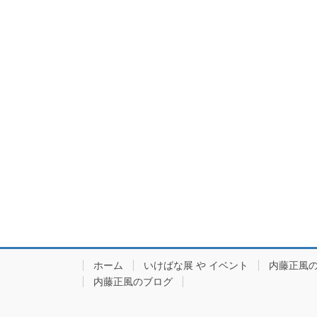
ホーム
いけばな展 や イベント
内藤正風
内藤正風のブログ