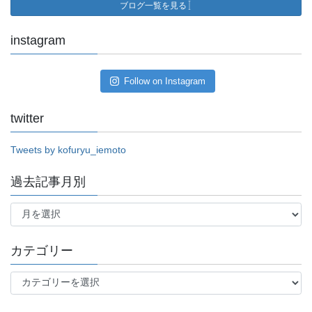
ブログ一覧を見る
instagram
Follow on Instagram
twitter
Tweets by kofuryu_iemoto
過去記事月別
過
去
記
事
カテゴリー
月
別
カ
テ
ゴ