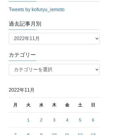
Tweets by kofuryu_iemoto
過去記事月別
過
去
記
カテゴリー
事
月
カ
別
テ
ゴ
リ
2022年11月
ー
月
火
水
木
金
土
日
1
2
3
4
5
6