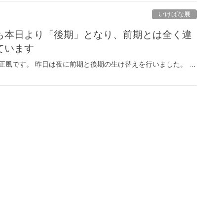
いけばな展
も本日より「後期」となり、前期とは全く違
ています
正風です。 昨日は夜に前期と後期の生け替えを行いました。 …