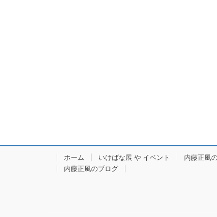
ホーム
いけばな展 や イベント
内藤正風
内藤正風のブログ