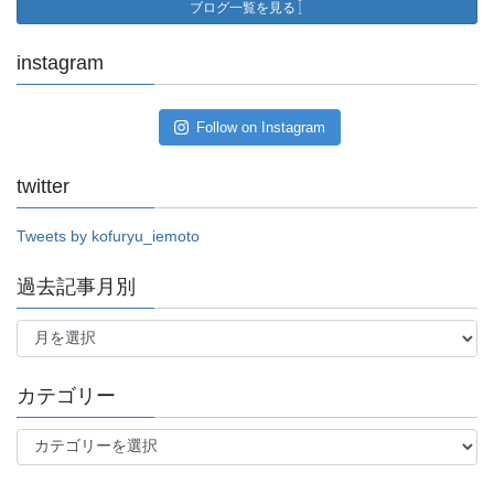
ブログ一覧を見る
instagram
Follow on Instagram
twitter
Tweets by kofuryu_iemoto
過去記事月別
過
去
記
事
カテゴリー
月
別
カ
テ
ゴ