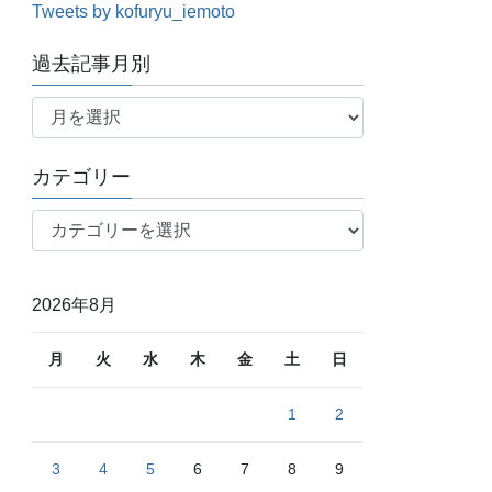
Tweets by kofuryu_iemoto
過去記事月別
過
去
記
カテゴリー
事
月
カ
別
テ
ゴ
リ
2026年8月
ー
月
火
水
木
金
土
日
1
2
3
4
5
6
7
8
9