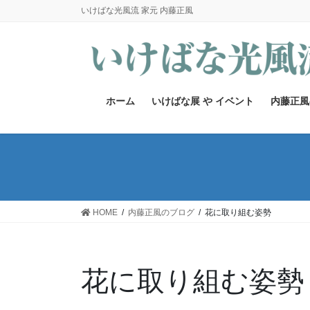
コ
ナ
いけばな光風流 家元 内藤正風
ン
ビ
テ
ゲ
ン
ー
ツ
シ
へ
ョ
ホーム
いけばな展 や イベント
内藤正風
ス
ン
キ
に
ッ
移
プ
動
HOME
内藤正風のブログ
花に取り組む姿勢
花に取り組む姿勢