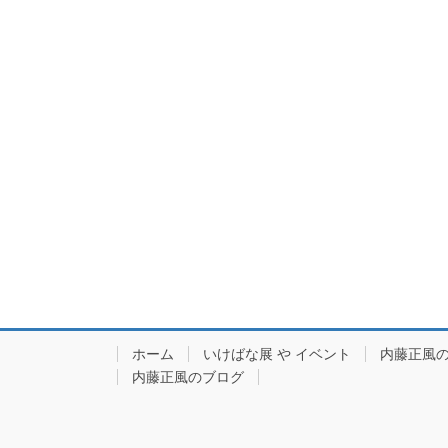
ホーム
いけばな展 や イベント
内藤正風
内藤正風のブログ