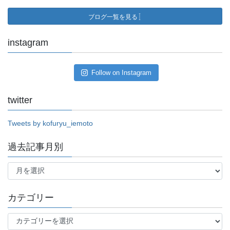
ブログ一覧を見る
instagram
Follow on Instagram
twitter
Tweets by kofuryu_iemoto
過去記事月別
過
去
記
事
カテゴリー
月
別
カ
テ