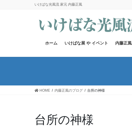
コ
ナ
いけばな光風流 家元 内藤正風
ン
ビ
テ
ゲ
ン
ー
ツ
シ
へ
ョ
ホーム
いけばな展 や イベント
内藤正風
ス
ン
キ
に
ッ
移
プ
動
HOME
内藤正風のブログ
台所の神様
台所の神様