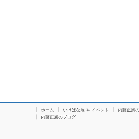
ホーム
いけばな展 や イベント
内藤正風
内藤正風のブログ