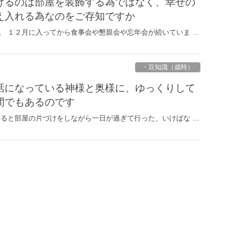
けるのは部屋を装飾する為ではなく、幸せの
え入れる為なのをご存知ですか
。 １２月に入ってから食事会や懇親会や忘年会が続いていま …
・豆知識（歳時）
話になっている神様と奥様に、ゆっくりして
間でもあるのです
ゆると部屋の片づけをしながら一日が過ぎて行った、いけばな …