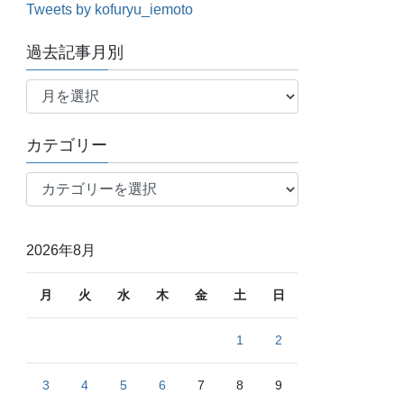
Tweets by kofuryu_iemoto
過去記事月別
過
去
記
カテゴリー
事
月
カ
別
テ
ゴ
リ
2026年8月
ー
月
火
水
木
金
土
日
1
2
3
4
5
6
7
8
9